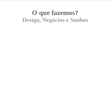
O que fazemos?
Design, Negócios e Sonhos
O que a Criamia faz?
Diagnosticamos as necessidades das pessoas e
desenvolvemos estratégias de marca
,
processos de inovação
,
identidade
e
experiência
através de serviços e produtos
financeiramente responsáveis, rentáveis e
relevantes,
criando marcas e negócios mais
fortes.
Qual o seu sonho?
Nosso propósito
é trabalhar para colorir