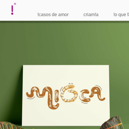
!casos de amor
criam!a
!o que
felicidade - Pernambuco
identidade visual
| 2019