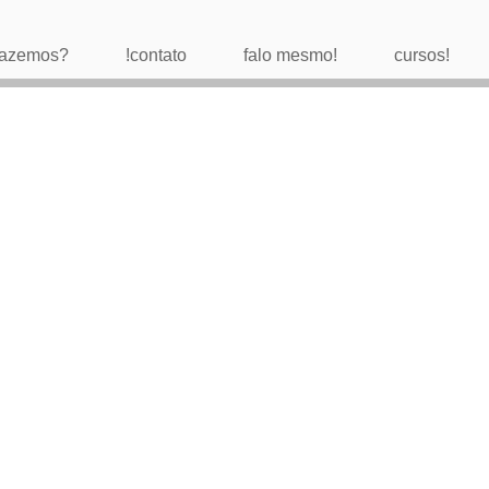
 fazemos?
!contato
falo mesmo!
cursos!