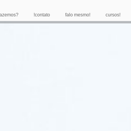
 fazemos?
!contato
falo mesmo!
cursos!