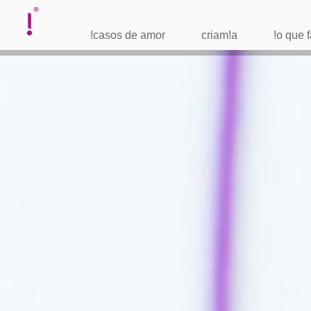
!casos de amor
criam!a
!o que