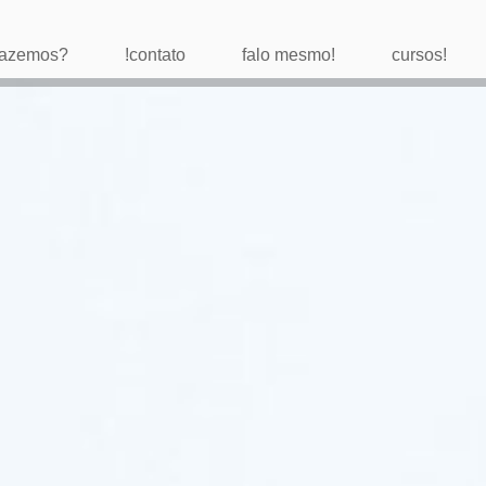
 fazemos?
!contato
falo mesmo!
cursos!