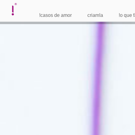
!casos de amor
criam!a
!o que