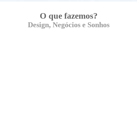
O que fazemos?
Design, Negócios e Sonhos
O que a Criamia faz?
Diagnosticamos as necessidades das pessoas e
desenvolvemos estratégias de marca
,
processos de inovação
,
identidade
e
experiência
através de serviços e produtos
financeiramente responsáveis, rentáveis e
relevantes,
criando marcas e negócios mais
fortes.
Qual o seu sonho?
Nosso propósito
é trabalhar para colorir