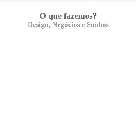
O que fazemos?
Design, Negócios e Sonhos
O que a Criamia faz?
Diagnosticamos as necessidades das pessoas e
desenvolvemos estratégias de marca
,
processos de inovação
,
identidade
e
experiência
através de serviços e produtos
financeiramente responsáveis, rentáveis e
relevantes,
criando marcas e negócios mais
fortes.
Qual o seu sonho?
Nosso propósito
é trabalhar para colorir