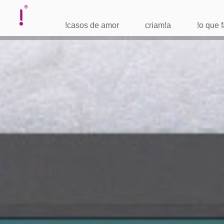
!casos de amor
criam!a
!o que