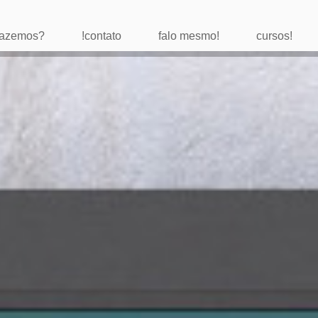
 fazemos?
!contato
falo mesmo!
cursos!