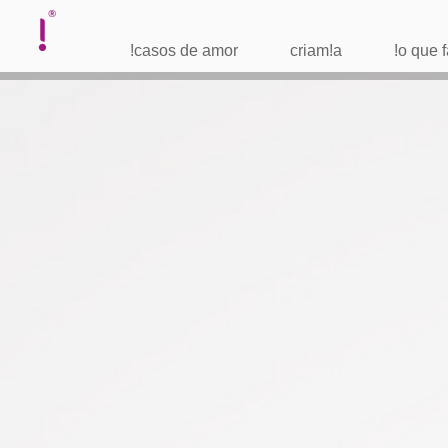
!casos de amor
criam!a
!o que