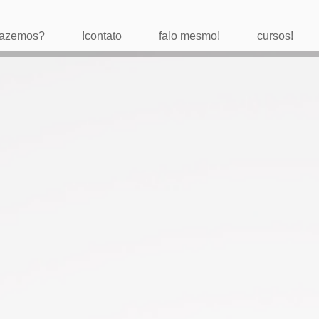
 fazemos?
!contato
falo mesmo!
cursos!